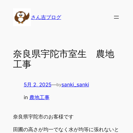
内
容
さん吉ブログ
を
ス
キ
ッ
奈良県宇陀市室生 農地
プ
工事
5月 2, 2025
—
sanki_sanki
by
in
農地工事
奈良県宇陀市のお客様です
田圃の高さが均一でなく水が均等に張れないと