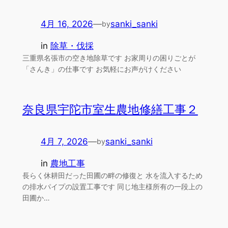
4月 16, 2026
—
sanki_sanki
by
in
除草・伐採
三重県名張市の空き地除草です お家周りの困りごとが
「さんき」の仕事です お気軽にお声がけください
奈良県宇陀市室生農地修繕工事２
4月 7, 2026
—
sanki_sanki
by
in
農地工事
長らく休耕田だった田圃の畔の修復と 水を流入するため
の排水パイプの設置工事です 同じ地主様所有の一段上の
田圃か…