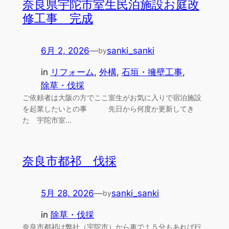
奈良県宇陀市室生民泊施設お庭改
修工事 完成
6月 2, 2026
—
sanki_sanki
by
in
リフォーム
, 
外構
, 
石垣・擁壁工事
, 
除草・伐採
ご依頼者は大阪の方でここ室生がお気に入りで宿泊施設
を起業したいとの事 先日から何度か更新してき
た 宇陀市室…
奈良市都祁 伐採
5月 28, 2026
—
sanki_sanki
by
in
除草・伐採
奈良市都祁は弊社（宇陀市）から車で１５分もあれば行