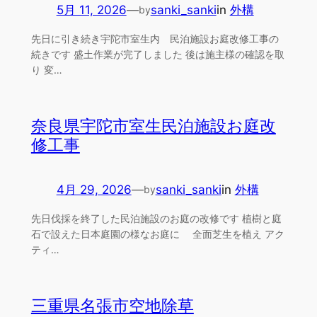
5月 11, 2026
—
sanki_sanki
in
外構
by
先日に引き続き宇陀市室生内 民泊施設お庭改修工事の
続きです 盛土作業が完了しました 後は施主様の確認を取
り 変…
奈良県宇陀市室生民泊施設お庭改
修工事
4月 29, 2026
—
sanki_sanki
in
外構
by
先日伐採を終了した民泊施設のお庭の改修です 植樹と庭
石で設えた日本庭園の様なお庭に 全面芝生を植え アク
ティ…
三重県名張市空地除草