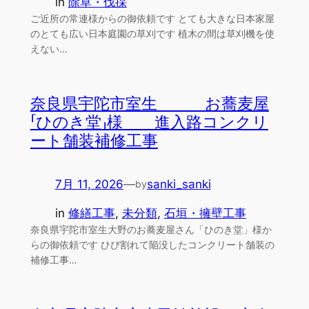
in
除草・伐採
ご近所の常連様からの御依頼です とても大きな日本家屋
のとても広い日本庭園の草刈です 植木の間は草刈機を使
えない…
奈良県宇陀市室生 お蕎麦屋
「ひのき堂」様 進入路コンクリ
ート舗装補修工事
7月 11, 2026
—
sanki_sanki
by
in
修繕工事
, 
未分類
, 
石垣・擁壁工事
奈良県宇陀市室生大野のお蕎麦屋さん「ひのき堂」様か
らの御依頼です ひび割れて陥没したコンクリート舗装の
補修工事…