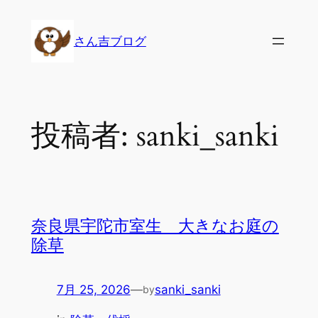
内
容
さん吉ブログ
を
ス
キ
ッ
投稿者:
sanki_sanki
プ
奈良県宇陀市室生 大きなお庭の
除草
7月 25, 2026
—
sanki_sanki
by