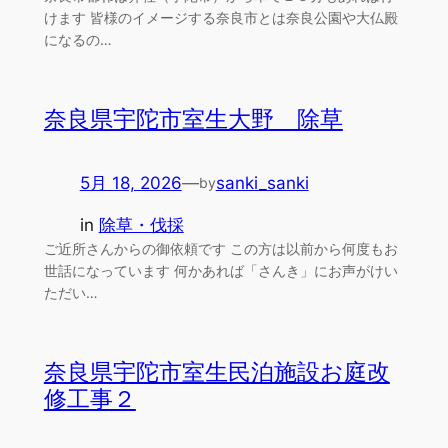
けます 皆様のイメージする奈良市とは奈良公園や大仏殿
になるの…
奈良県宇陀市室生大野 除草
5月 18, 2026
—
sanki_sanki
by
in
除草・伐採
ご近所さんからの御依頼です この方は以前から何度もお
世話になっています 何かあれば「さんき」にお声がけい
ただい…
奈良県宇陀市室生民泊施設お庭改
修工事２