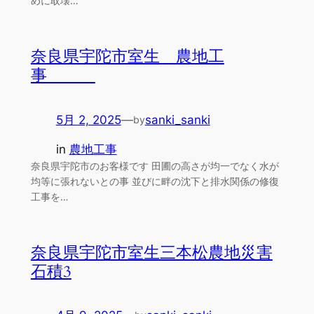
めに取壊…
奈良県宇陀市室生 農地工
事
5月 2, 2025
—
sanki_sanki
by
in
農地工事
奈良県宇陀市のお客様です 田圃の高さが均一でなく水が
均等に張れないとの事 並びに畔の沈下と排水関係の修復
工事を…
奈良県宇陀市室生三本松農地災害
石積3