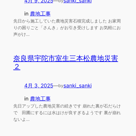
4月 9, 2025
—
sanki_sanki
by
in
農地工事
先日から施工していた農地災害石積完成しました お家周
りの困りごと「さんき」がお引き受けします お気軽にお
声がけ…
奈良県宇陀市室生三本松農地災害
２
4月 3, 2025
—
sanki_sanki
by
in
農地工事
先日アップした農地災害の続きです 崩れた裏が石だらけ
で 田圃にするには水はけが良すぎるようです 裏が崩れ
ないよ…