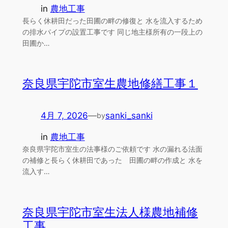
in
農地工事
長らく休耕田だった田圃の畔の修復と 水を流入するため
の排水パイプの設置工事です 同じ地主様所有の一段上の
田圃か…
奈良県宇陀市室生農地修繕工事１
4月 7, 2026
—
sanki_sanki
by
in
農地工事
奈良県宇陀市室生の法事様のご依頼です 水の漏れる法面
の補修と長らく休耕田であった 田圃の畔の作成と 水を
流入す…
奈良県宇陀市室生法人様農地補修
工事