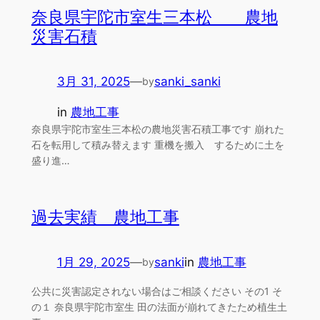
奈良県宇陀市室生三本松 農地
災害石積
3月 31, 2025
—
sanki_sanki
by
in
農地工事
奈良県宇陀市室生三本松の農地災害石積工事です 崩れた
石を転用して積み替えます 重機を搬入 するために土を
盛り進…
過去実績 農地工事
1月 29, 2025
—
sanki
in
農地工事
by
公共に災害認定されない場合はご相談ください その1 そ
の１ 奈良県宇陀市室生 田の法面が崩れてきたため植生土