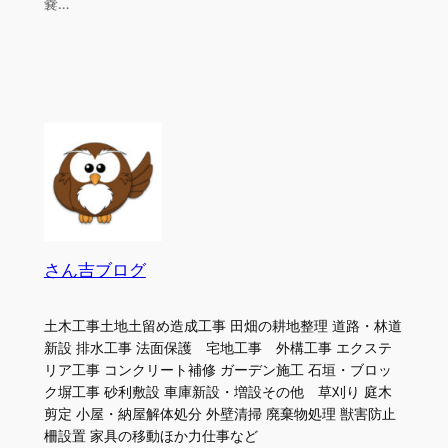
嚢…
さん吉ブログ
土木工事土地土留め造成工事 田畑の耕地整理 道路・林道
新設 排水工事 法面保護 宅地工事 外構工事 エクステ
リア工事 コンクリート補修 ガーデン施工 石垣・ブロッ
ク塀工事 砂利敷設 車庫新設・増設その他 草刈り 庭木
剪定 小屋・納屋解体処分 外壁清掃 廃棄物処理 獣害防止
柵設置 家具の移動ほか力仕事など