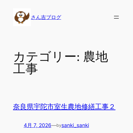
内
容
さん吉ブログ
を
ス
キ
ッ
カテゴリー:
農地
プ
工事
奈良県宇陀市室生農地修繕工事２
4月 7, 2026
—
sanki_sanki
by